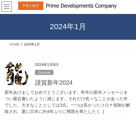
コ
ナ
ン
ビ
テ
ゲ
ン
ー
2024年1月
ツ
シ
へ
ョ
ス
ン
HOME
2024年1月
キ
に
ッ
移
プ
動
2024年1月8日
General
謹賀新年2024
新年あけましておめでとうございます。昨年の新年メッセージを
つい最近書いたように感じます。それだけ色々なことがあった年
でした。大きなこととしては3点。一つは長かったコロナ規制が解
除され、夏に日本に約4年ぶりに帰国を果たした […]