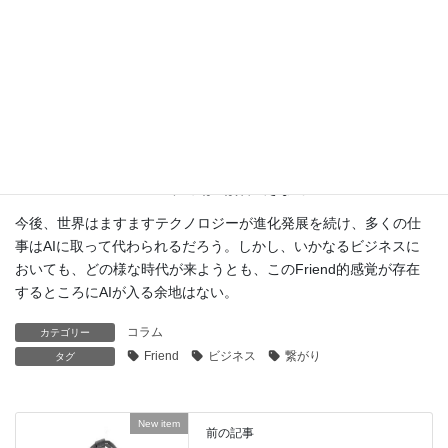
このエリアにはAIは介在できない。
今後、世界はますますテクノロジーが進化発展を続け、多くの仕
事はAIに取って代わられるだろう。しかし、いかなるビジネスに
おいても、どの様な時代が来ようとも、このFriend的感覚が存在
するところにAIが入る余地はない。
コラム
カテゴリー
Friend
ビジネス
繋がり
タグ
New item
前の記事