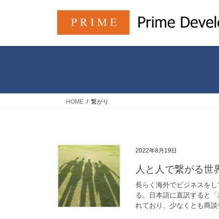
コ
ナ
ン
ビ
テ
ゲ
ン
ー
ツ
シ
へ
ョ
ス
ン
キ
に
ッ
移
HOME
繋がり
プ
動
2022年8月19日
人と人で繋がる世
長らく海外でビジネスをして
る。日本語に直訳すると「
れており、少なくとも商談や