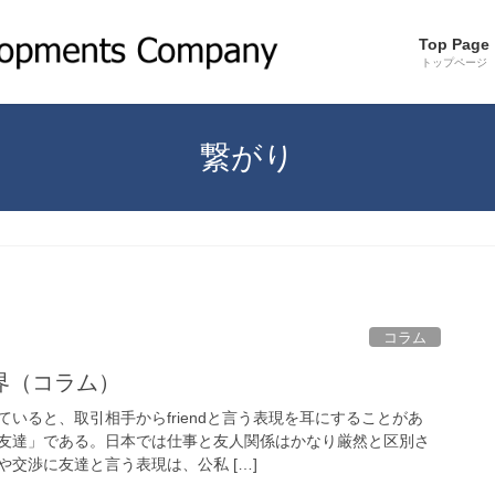
Top Page
トップページ
繋がり
コラム
界（コラム）
いると、取引相手からfriendと言う表現を耳にすることがあ
友達」である。日本では仕事と友人関係はかなり厳然と区別さ
交渉に友達と言う表現は、公私 […]